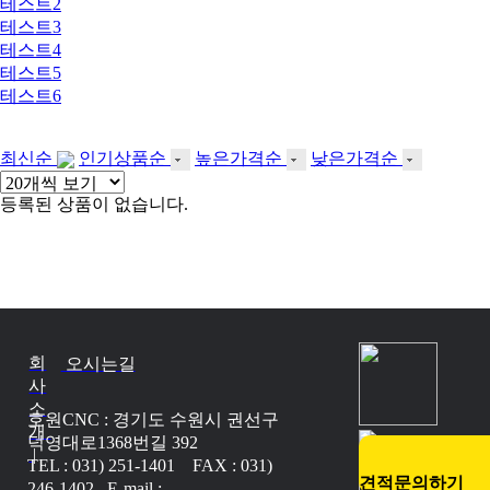
테스트2
테스트3
테스트4
테스트5
테스트6
최신순
인기상품순
높은가격순
낮은가격순
등록된 상품이 없습니다.
회
오시는길
사
소
호원CNC : 경기도 수원시 권선구
개
덕영대로1368번길 392
|
TEL : 031) 251-1401 FAX : 031)
견적문의하기
246-1402 E-mail :